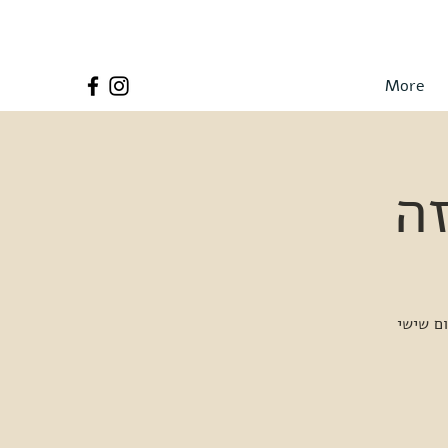
More
ה