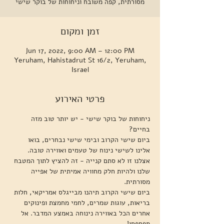
מסורתית, קפה משובח וניחוחות של בוקר שישי
זמן ומקום
Jun 17, 2022, 9:00 AM – 12:00 PM
Yeruham, Hahistadrut St 16/2, Yeruham,
Israel
פרטי האירוע
ניחוחות של בוקר שישי - יש יותר טוב מזה 
בחיים?
ביום שישי הקרוב ובימי שישי נבחרים, בואו 
אלינו לשישי נינוח של טעמים ואווירה טובה. 
אצלנו זו לא סתם קנייה - זה להציץ לתוך המטבח 
שלנו ולהיות חלק מחוויה אמיתית של אפייה 
מסורתית.
ביום שישי הקרוב תיהנו מבייגלס אמריקאי, חלות 
בריאות, עוגות שמרים, לחמי מחמצת ופינוקים 
אחרים הכל באווירה נינוחה באמצע המדבר. אל 
תפספסו!